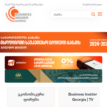
ჩვენ შესახებ
რეკლამა
კონტაქტი
English
ქართული
ეკონომიკური
Business Insider
ფორუმი
Georgia | TV