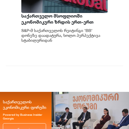
საქართველო მსოფლიოში
ეკონომიკური ზრდის ერთ-ერთ
ყველაზე მაღალ ტემპს ინარჩუნებს -
S&P-მ საქართველოს რეიტინგი 'BB'
S&P
დონეზე დაადატურა, ხოლო პერპექტივა
სტაბილურიდან
პოზიტიურამდე გააუმჯობესა. S&P-
ს „პოზიტიუ...
საქართველოს
ეკონომიკური ფორუმი
Powered by Business Insider
Georgia