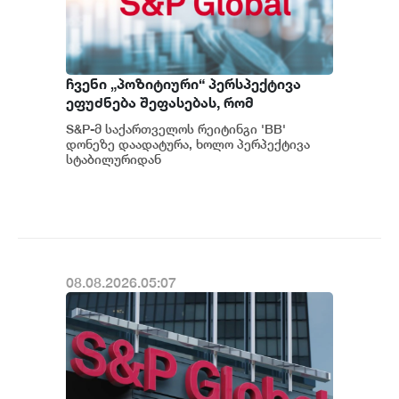
ჩვენი „პოზიტიური“ პერსპექტივა
ეფუძნება შეფასებას, რომ
საქართველოს მაკროეკონომიკური
S&P-მ საქართველოს რეიტინგი 'BB'
ფუნდამენტური მაჩვენებლების
დონეზე დაადატურა, ხოლო პერპექტივა
მდგრადი გაძლიერების ტენდენცია
სტაბილურიდან
პოზიტიურამდე გააუმჯობესა. S&P-
შესაძლოა გაგრძელდეს - S&P
ს „პოზიტიუ...
08.08.2026.05:07