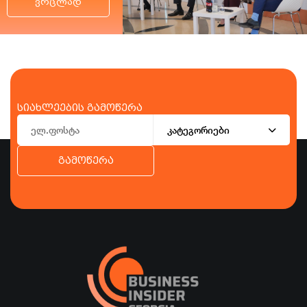
ვრცლად
სიახლეების გამოწერა
კატეგორიები
გამოწერა
ბიზნესი
ეკონომიკა
ტურიზმი
ფინანსები
ჯანდაცვა
სპორტი
სხვა