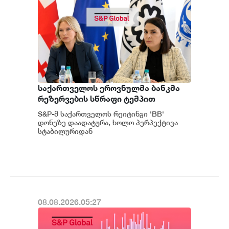
საქართველოს ეროვნულმა ბანკმა
რეზერვების სწრაფი ტემპით
დაგროვება განაგრძო და ივლისში
S&P-მ საქართველოს რეიტინგი 'BB'
რეკორდულ ნიშნულს $7.1 მილიარდს
დონეზე დაადატურა, ხოლო პერპექტივა
მიაღწია - S&P
სტაბილურიდან
პოზიტიურამდე გააუმჯობესა. S&P-
ს „პოზიტიუ...
08.08.2026.05:27