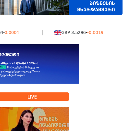
004
GBP 3.5296
-0.0019
LIVE