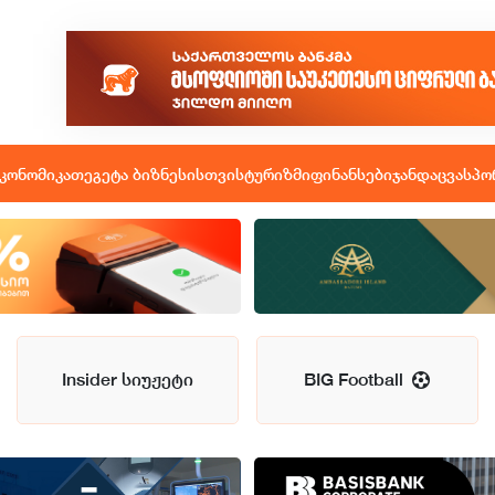
კონომიკა
თეგეტა ბიზნესისთვის
ტურიზმი
ფინანსები
ჯანდაცვა
სპო
Insider სიუჟეტი
BIG Football