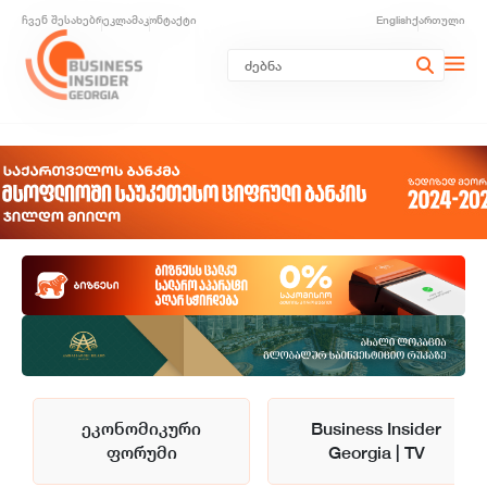
ჩვენ შესახებ
რეკლამა
კონტაქტი
English
ქართული
ეკონომიკური
Business Insider
ფორუმი
Georgia | TV