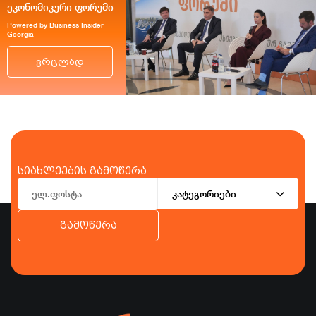
ეკონომიკური ფორუმი
Powered by Business Insider
Georgia
ვრცლად
სიახლეების გამოწერა
კატეგორიები
გამოწერა
ბიზნესი
ეკონომიკა
ტურიზმი
ფინანსები
ჯანდაცვა
სპორტი
სხვა