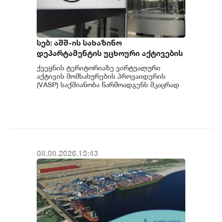
სებ: აშშ-ის სახაზინო
დეპარტამენტის უცხოური აქტივების
კონტროლის ოფისის (OFAC) მიერ
ქვეყნის ტერიტორიაზე ვირტუალური
სანქცირებული პირი არ
აქტივის მომსახურების პროვაიდერის
წარმოადგენს საქართველოს
(VASP) საქმიანობა წარმოადგენს მკაცრად
რეგულირებად სფეროს. მოქმედი
ეროვნული ბანკის რეგულირებულ
კანონმდებლობის შესაბ...
სუბიექტს
08.08.2026.15:43