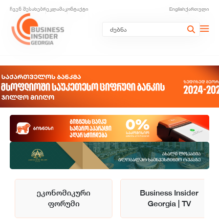
ჩვენ შესახებ
რეკლამა
კონტაქტი
English
ქართული
ეკონომიკური
Business Insider
ფორუმი
Georgia | TV