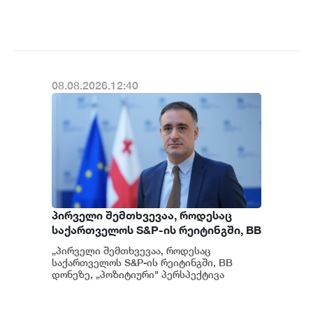
ინფორმაცია გვაქვს, თუმცა ამასთან
წარვუდგენთ საზოგადოებას, მესამე
დაკავშირებით სუს...
გათიშვას ჰქონდა კონკრეტული
მიზეზი - კონკრეტული
სარეაბილიტაციო სამუშაოები
ენგურჰესზე - ირაკლი კობახიძე
08.08.2026.12:40
პირველი შემთხვევაა, როდესაც
საქართველოს S&P-ის რეიტინგში, BB
დონეზე „პოზიტიური" პერსპექტივა
„პირველი შემთხვევაა, როდესაც
მიენიჭა - პერსპექტივის
საქართველოს S&P-ის რეიტინგში, BB
გაუმჯობესება კიდევ ერთხელ
დონეზე, „პოზიტიური" პერსპექტივა
მიენიჭა" - ამის შესახებ ეკონომიკისა და
ადასტურებს, რომ საქართველო
მ...
საერთაშორისო ინვესტორებისთვის