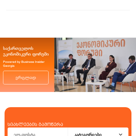
მიმზიდველ ქვეყნად რჩება |
ვახტანგ ცინცაძე
საქართველოს
ეკონომიკური ფორუმი
Powered by Business Insider
Georgia
ვრცლად
სიახლეების გამოწერა
კატეგორიები