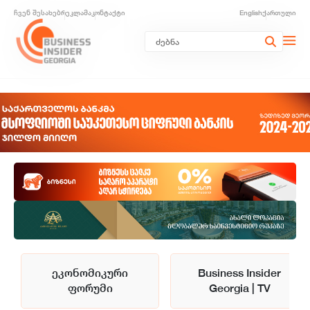
ჩვენ შესახებ
რეკლამა
კონტაქტი
English
ქართული
ეკონომიკური
Business Insider
ფორუმი
Georgia | TV