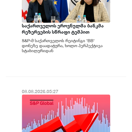
საქართველოს ეროვნულმა ბანკმა
რეზერვების სწრაფი ტემპით
დაგროვება განაგრძო და ივლისში
S&P-მ საქართველოს რეიტინგი 'BB'
რეკორდულ ნიშნულს $7.1 მილიარდს
დონეზე დაადატურა, ხოლო პერპექტივა
მიაღწია - S&P
სტაბილურიდან
პოზიტიურამდე გააუმჯობესა. S&P-
ს „პოზიტიუ...
08.08.2026.05:27