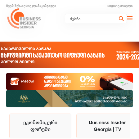
ჩვენ შესახებ
რეკლამა
კონტაქტი
English
ქართული
ეკონომიკური
Business Insider
ფორუმი
Georgia | TV