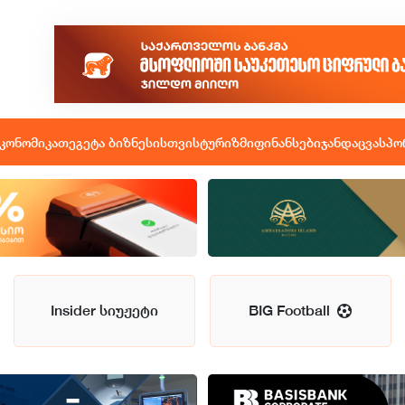
კონომიკა
თეგეტა ბიზნესისთვის
ტურიზმი
ფინანსები
ჯანდაცვა
სპო
Insider სიუჟეტი
BIG Football