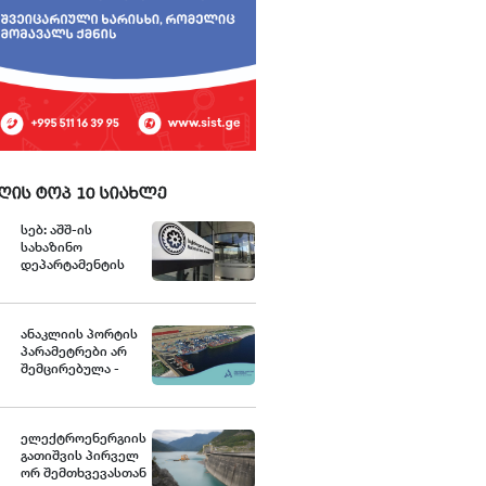
ღის ტოპ 10 სიახლე
სებ: აშშ-ის
სახაზინო
დეპარტამენტის
უცხოური აქტივების
კონტროლის
ოფისის (OFAC)
მიერ
ანაკლიის პორტის
სანქცირებული
პარამეტრები არ
პირი არ
შემცირებულა -
წარმოადგენს
განცხადება
საქართველოს
ეროვნული ბანკის
რეგულირებულ
ელექტროენერგიის
სუბიექტს
გათიშვის პირველ
ორ შემთხვევასთან