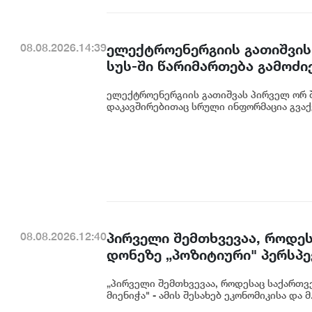
ელექტროენერგიის გათიშვის
08.08.2026.14:39
სუს-ში წარიმართება გამოძი
დეტალურად წარვუდგენთ საზ
ელექტროენერგიის გათიშვას პირველ ორ შ
კონკრეტული მიზეზი - კონკ
დაკავშირებითაც სრული ინფორმაცია გვაქვ
ენგურჰესზე - ირაკლი კობახ
პირველი შემთხვევაა, როდეს
08.08.2026.12:40
დონეზე „პოზიტიური" პერსპექ
გაუმჯობესება კიდევ ერთხე
„პირველი შემთხვევაა, როდესაც საქართვე
საერთაშორისო ინვესტორების
მიენიჭა" - ამის შესახებ ეკონომიკისა და მ.
ცინცაძე