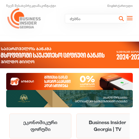
ჩვენ შესახებ
რეკლამა
კონტაქტი
English
ქართული
ეკონომიკური
Business Insider
ფორუმი
Georgia | TV