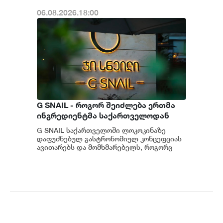
06.08.2026.18:00
G SNAIL - როგორ შეიძლება ერთმა
ინგრედიენტმა საქართველოდან
საერთაშორისო კულინარიულ
G SNAIL საქართველოში ლოკოკინაზე
კონცეფციას ჩაუყაროს საფუძველი
დაფუძნებულ გასტრონომიულ კონცეფციას
ავითარებს და მომხმარებელს, როგორც
უნიკალურ კულინარიულ გამოცდილებას,
ისე პრემიუ...