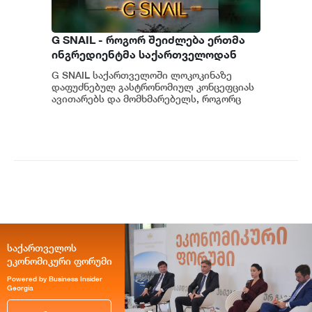
G SNAIL - როგორ შეიძლება ერთმა
ინგრედიენტმა საქართველოდან
საერთაშორისო კულინარიულ
G SNAIL საქართველოში ლოკოკინაზე
კონცეფციას ჩაუყაროს საფუძველი
დაფუძნებულ გასტრონომიულ კონცეფციას
ავითარებს და მომხმარებელს, როგორც
უნიკალურ კულინარიულ გამოცდილებას,
ისე პრემიუ...
საქართველოს
ეკონომიკური ფორუმი
Powered by Business Insider
Georgia