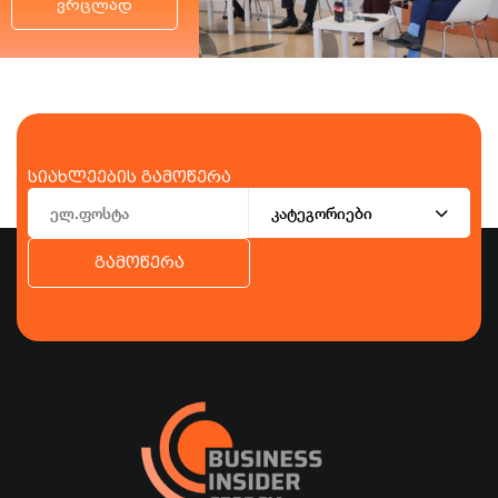
ვრცლად
სიახლეების გამოწერა
კატეგორიები
გამოწერა
ბიზნესი
ეკონომიკა
ტურიზმი
ფინანსები
ჯანდაცვა
სპორტი
სხვა