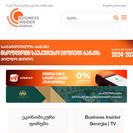
ჩვენ შესახებ
რეკლამა
კონტაქტი
English
ქართული
ეკონომიკური
Business Insider
ფორუმი
Georgia | TV