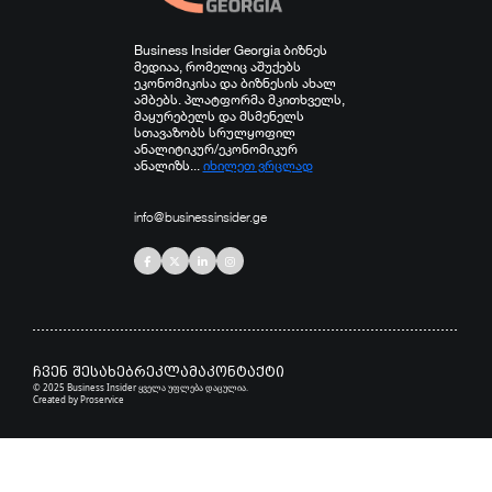
Business Insider Georgia ბიზნეს
მედიაა, რომელიც აშუქებს
ეკონომიკისა და ბიზნესის ახალ
ამბებს. პლატფორმა მკითხველს,
მაყურებელს და მსმენელს
სთავაზობს სრულყოფილ
ანალიტიკურ/ეკონომიკურ
ანალიზს...
იხილეთ ვრცლად
info@businessinsider.ge
ჩვენ შესახებ
რეკლამა
კონტაქტი
© 2025 Business Insider ყველა უფლება დაცულია.
Created by
Proservice