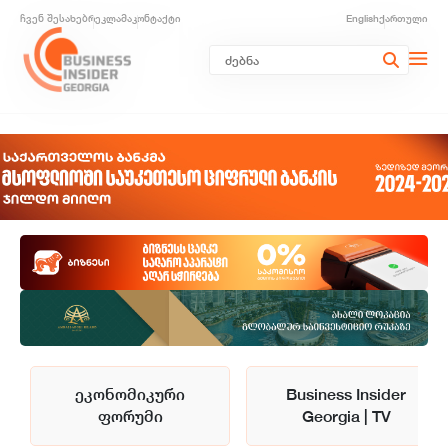
ჩვენ შესახებ
რეკლამა
კონტაქტი
English
ქართული
ეკონომიკური
Business Insider
ფორუმი
Georgia | TV