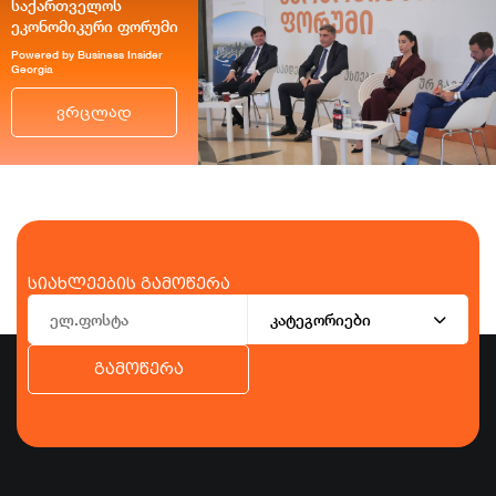
საქართველოს
ეკონომიკური ფორუმი
Powered by Business Insider
Georgia
ვრცლად
სიახლეების გამოწერა
კატეგორიები
გამოწერა
ბიზნესი
ეკონომიკა
ტურიზმი
ფინანსები
ჯანდაცვა
სპორტი
სხვა