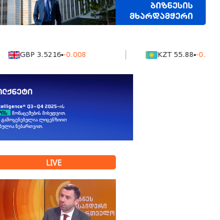
BP 3.5216
-0.008
KZT 55.88
-0.0016
LIVE