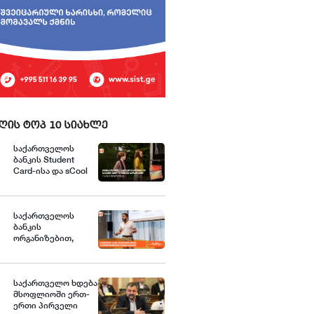
ღის ტოპ 10 სიახლე
საქართველოს
ბანკის Student
Card-ისა და sCool
Card-ის
მფლობელები
ქუთაისში
ტრანსპორტზე
საქართველოს
შეღავათიანი
ბანკის
ტარიფით
ორგანიზებით,
ისარგებლებენ
მცირე და საშუალო
ბიზნესისთვის
შრომის
უსაფრთხოების
საქართველო ხდება
მსოფლიოში ერთ-
ვორკშოპი გაიმართა
ერთი პირველი