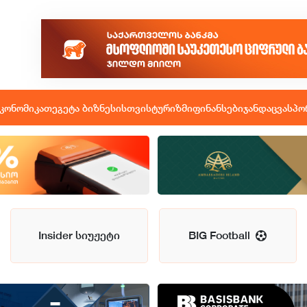
კონომიკა
თეგეტა ბიზნესისთვის
ტურიზმი
ფინანსები
ჯანდაცვა
სპო
Insider სიუჟეტი
BIG Football