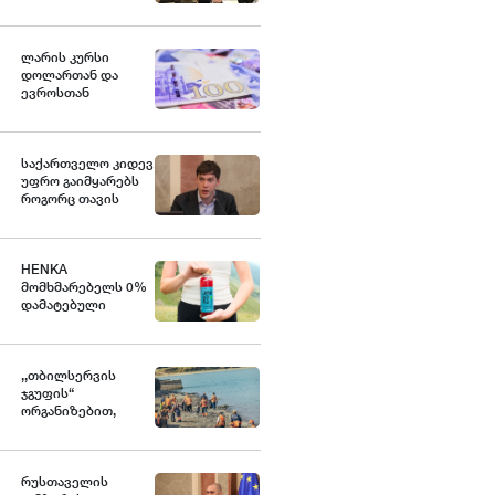
ქვეყანა, რომელიც
მედიკამენტ
ჯივინოსტატს
შეიძენს და
ლარის კურსი
სახელმწიფო
დოლართან და
პროგრამაში
ევროსთან
დანერგავს - ბექა
გამყარდა
მიქაუტაძე
საქართველო კიდევ
უფრო გაიმყარებს
როგორც თავის
ეკონომიკურ, ასევე
გეოპოლიტიკურ
როლს დღევანდელ
საერთაშორისო
HENKA
მსოფლიო წესრიგში
მომხმარებელს 0%
- ნოდარ ბოკერია
დამატებული
შაქრის მქონე ახალ
პროდუქტს
სთავაზობს
,,თბილსერვის
ჯგუფის“
ორგანიზებით,
თბილისის ზღვის
მიმდებარე
ტერიტორიაზე
დასუფთავების
რუსთაველის