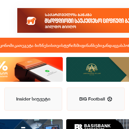
კონომიკა
თეგეტა ბიზნესისთვის
ტურიზმი
ფინანსები
ჯანდაცვა
სპო
Insider სიუჟეტი
BIG Football