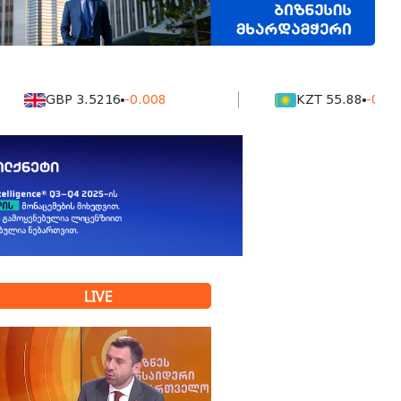
GBP 3.5216
-0.008
KZT 55.88
-0.0016
LIVE