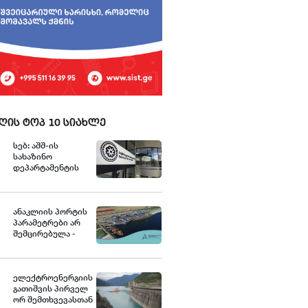
ღის ტოპ 10 სიახლე
სებ: აშშ-ის
სახაზინო
დეპარტამენტის
უცხოური აქტივების
კონტროლის
ოფისის (OFAC)
მიერ
ანაკლიის პორტის
სანქცირებული
პარამეტრები არ
პირი არ
შემცირებულა -
წარმოადგენს
განცხადება
საქართველოს
ეროვნული ბანკის
რეგულირებულ
ელექტროენერგიის
სუბიექტს
გათიშვის პირველ
ორ შემთხვევასთან