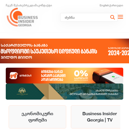
ჩვენ შესახებ
რეკლამა
კონტაქტი
English
ქართული
ეკონომიკური
Business Insider
ფორუმი
Georgia | TV