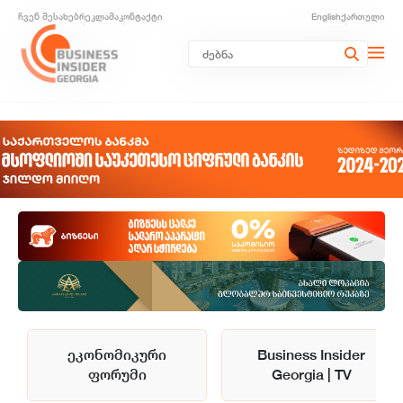
ჩვენ შესახებ
რეკლამა
კონტაქტი
English
ქართული
ეკონომიკური
Business Insider
ფორუმი
Georgia | TV