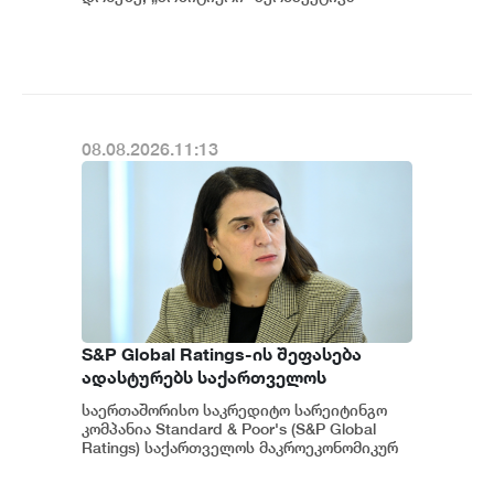
მიენიჭა" - ამის შესახებ ეკონომიკისა და
ადასტურებს, რომ საქართველო
მ...
საერთაშორისო ინვესტორებისთვის
მიმზიდველ ქვეყნად რჩება |
ვახტანგ ცინცაძე
08.08.2026.11:13
S&P Global Ratings-ის შეფასება
ადასტურებს საქართველოს
ეკონომიკის მდგრადობასა და
საერთაშორისო საკრედიტო სარეიტინგო
ეროვნული ბანკის პოლიტიკის
კომპანია Standard & Poor's (S&P Global
ეფექტიანობას - ეკატერინე მიქაბაძე
Ratings) საქართველოს მაკროეკონომიკურ
გარემოს დადებითად აფასებს. ...