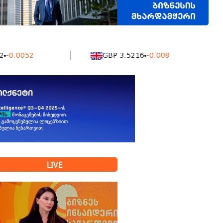
052
GBP 3.5216
-0.008
K
LIVE