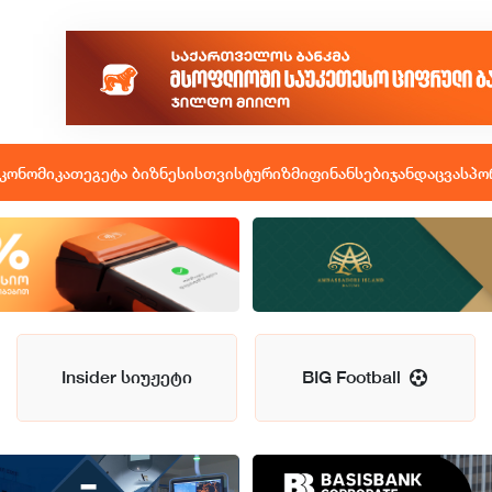
კონომიკა
თეგეტა ბიზნესისთვის
ტურიზმი
ფინანსები
ჯანდაცვა
სპო
Insider სიუჟეტი
BIG Football