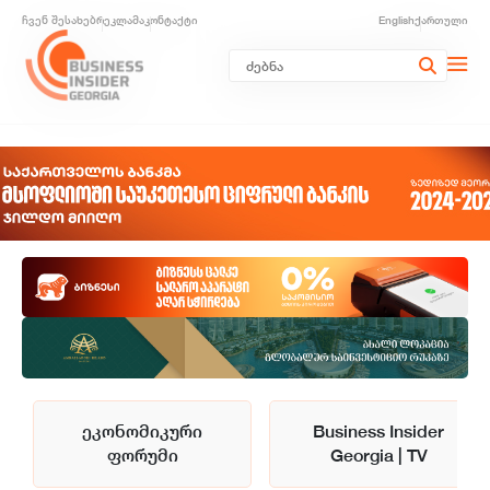
ჩვენ შესახებ
რეკლამა
კონტაქტი
English
ქართული
ეკონომიკური
Business Insider
ფორუმი
Georgia | TV