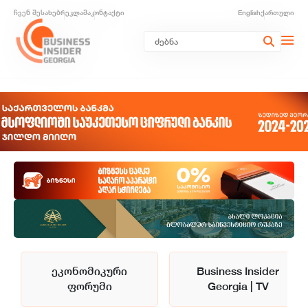
ჩვენ შესახებ
რეკლამა
კონტაქტი
English
ქართული
ეკონომიკური
Business Insider
ფორუმი
Georgia | TV