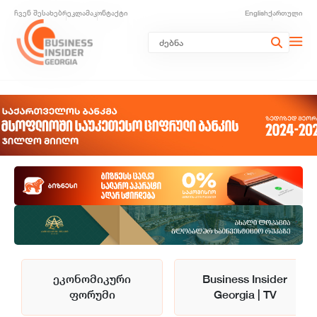
ჩვენ შესახებ
რეკლამა
კონტაქტი
English
ქართული
ეკონომიკური
Business Insider
ფორუმი
Georgia | TV