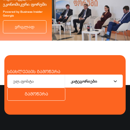
ეკონომიკური ფორუმი
Powered by Business Insider
Georgia
ვრცლად
სიახლეების გამოწერა
კატეგორიები
გამოწერა
ბიზნესი
ეკონომიკა
ტურიზმი
ფინანსები
ჯანდაცვა
სპორტი
სხვა