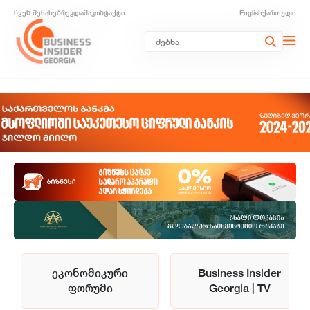
ჩვენ შესახებ
რეკლამა
კონტაქტი
English
ქართული
ეკონომიკური
Business Insider
ფორუმი
Georgia | TV