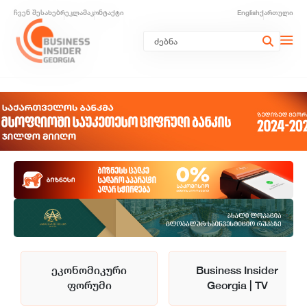
ჩვენ შესახებ
რეკლამა
კონტაქტი
English
ქართული
ეკონომიკური
Business Insider
ფორუმი
Georgia | TV