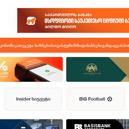
კონომიკა
თეგეტა ბიზნესისთვის
ტურიზმი
ფინანსები
ჯანდაცვა
სპო
Insider სიუჟეტი
BIG Football