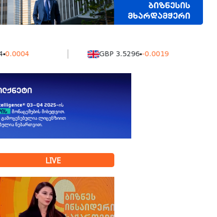
04
GBP 3.5296
-0.0019
K
LIVE