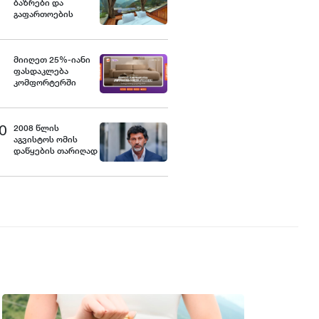
- ეკატერინე
ბაზრები და
მიქაბაძე
გაფართოების
გეგმები - როგორია
Nika Hotel and Club-
ის განვითარების
ხედვა
მიიღეთ 25%-იანი
ფასდაკლება
კომფორტერში
შერჩეულ
კოლექციაზე
საქართველოს
0
ნაწილ-ნაწილ
2008 წლის
გადახდისას
აგვისტოს ომის
დაწყების თარიღად
7 აგვისტოს
გამოცხადება
გაუგებარია - კახა
კალაძე