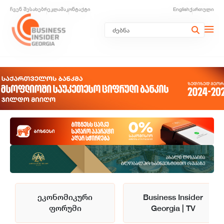
ჩვენ შესახებ
რეკლამა
კონტაქტი
English
ქართული
ეკონომიკური
Business Insider
ფორუმი
Georgia | TV