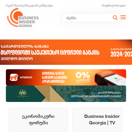
ჩვენ შესახებ
რეკლამა
კონტაქტი
English
ქართული
ეკონომიკური
Business Insider
ფორუმი
Georgia | TV