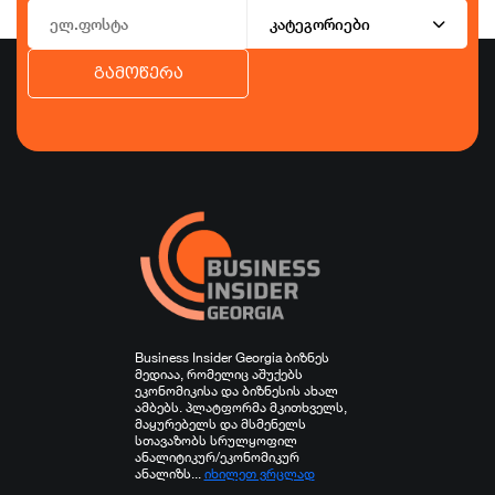
კატეგორიები
გამოწერა
ბიზნესი
ეკონომიკა
ტურიზმი
ფინანსები
ჯანდაცვა
სპორტი
სხვა
Business Insider Georgia ბიზნეს
მედიაა, რომელიც აშუქებს
ეკონომიკისა და ბიზნესის ახალ
ამბებს. პლატფორმა მკითხველს,
მაყურებელს და მსმენელს
სთავაზობს სრულყოფილ
ანალიტიკურ/ეკონომიკურ
ანალიზს...
იხილეთ ვრცლად