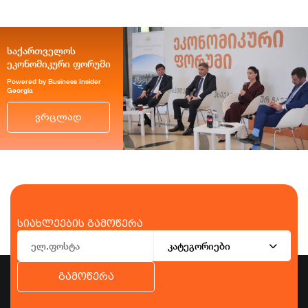
საქართველოს
ეკონომიკური ფორუმი
Powered by Business Insider
Georgia
ვრცლად
სიახლეების გამოწერა
კატეგორიები
გამოწერა
ბიზნესი
ეკონომიკა
ტურიზმი