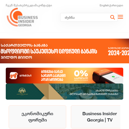
ჩვენ შესახებ
რეკლამა
კონტაქტი
English
ქართული
ეკონომიკური
Business Insider
ფორუმი
Georgia | TV