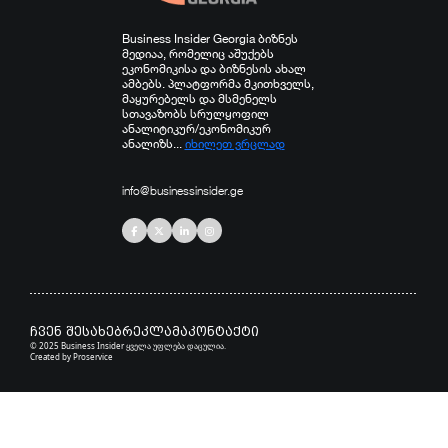
Business Insider Georgia ბიზნეს
მედიაა, რომელიც აშუქებს
ეკონომიკისა და ბიზნესის ახალ
ამბებს. პლატფორმა მკითხველს,
მაყურებელს და მსმენელს
სთავაზობს სრულყოფილ
ანალიტიკურ/ეკონომიკურ
ანალიზს...
იხილეთ ვრცლად
info@businessinsider.ge
ჩვენ შესახებ
რეკლამა
კონტაქტი
© 2025 Business Insider ყველა უფლება დაცულია.
Created by
Proservice