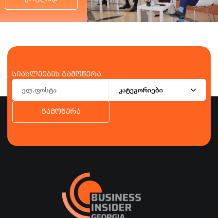
სიახლეების გამოწერა
კატეგორიები
გამოწერა
ბიზნესი
ეკონომიკა
ტურიზმი
ფინანსები
ჯანდაცვა
სპორტი
სხვა