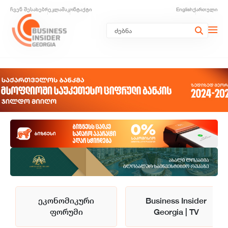
ჩვენ შესახებ
რეკლამა
კონტაქტი
English
ქართული
ეკონომიკური
Business Insider
ფორუმი
Georgia | TV