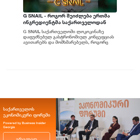
G SNAIL - როგორ შეიძლება ერთმა
ინგრედიენტმა საქართველოდან
საერთაშორისო კულინარიულ
G SNAIL საქართველოში ლოკოკინაზე
კონცეფციას ჩაუყაროს საფუძველი
დაფუძნებულ გასტრონომიულ კონცეფციას
ავითარებს და მომხმარებელს, როგორც
უნიკალურ კულინარიულ გამოცდილებას,
ისე პრემიუ...
საქართველოს
ეკონომიკური ფორუმი
Powered by Business Insider
Georgia
ვრცლად