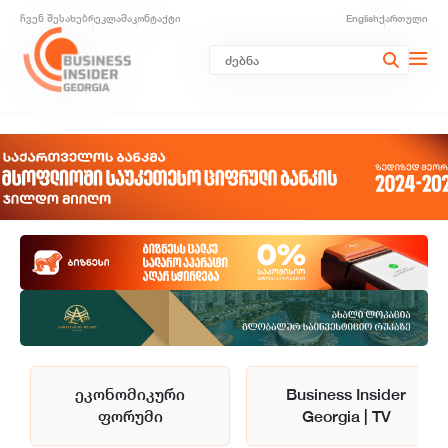
ჩვენ შესახებ
რეკლამა
კონტაქტი
English
ქართული
ეკონომიკური
Business Insider
ფორუმი
Georgia | TV