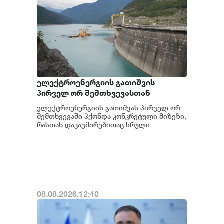
ელექტროენერგიის გათიშვის
პირველ ორ შემთხვევასთან
დაკავშირებით სუს-ში წარიმართება
ელექტროენერგიის გათიშვას პირველ ორ
გამოძიება და ინფორმაციას
შემთხვევაში ჰქონდა კონკრეტული მიზეზი,
მოგვიანებით დეტალურად
რასთან დაკავშირებითაც სრული
ინფორმაცია გვაქვს, თუმცა ამასთან
წარვუდგენთ საზოგადოებას, მესამე
დაკავშირებით სუს...
გათიშვას ჰქონდა კონკრეტული
მიზეზი - კონკრეტული
სარეაბილიტაციო სამუშაოები
ენგურჰესზე - ირაკლი კობახიძე
08.08.2026.12:40