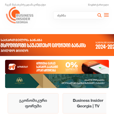
ჩვენ შესახებ
რეკლამა
კონტაქტი
English
ქართული
ეკონომიკური
Business Insider
ფორუმი
Georgia | TV