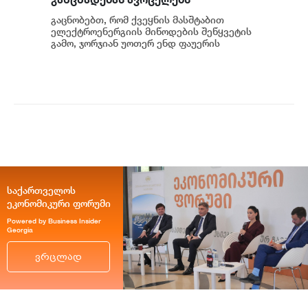
გაცნობებთ, რომ ქვეყნის მასშტაბით
ელექტროენერგიის მიწოდების შეწყვეტის
გამო, ჯორჯიან უოთერ ენდ ფაუერის
სატუმბო სადგურების მუშაობა
ავტომატურად შეჩერდა.&n...
საქართველოს
ეკონომიკური ფორუმი
Powered by Business Insider
Georgia
ვრცლად