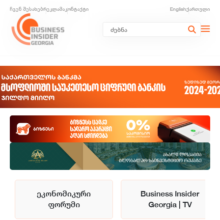
ჩვენ შესახებ
რეკლამა
კონტაქტი
English
ქართული
ეკონომიკური
Business Insider
ფორუმი
Georgia | TV