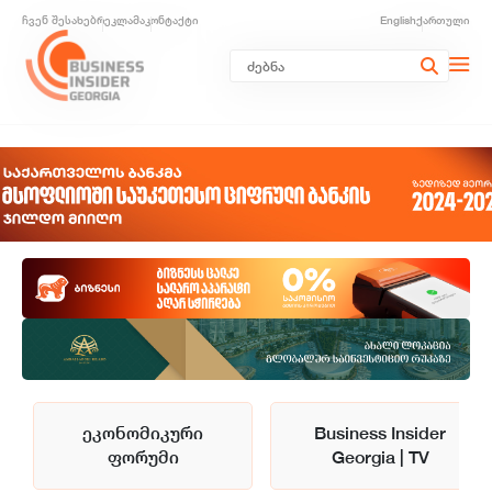
ჩვენ შესახებ
რეკლამა
კონტაქტი
English
ქართული
ეკონომიკური
Business Insider
ფორუმი
Georgia | TV