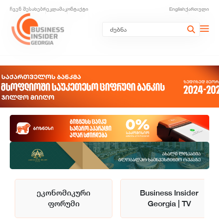
ჩვენ შესახებ
რეკლამა
კონტაქტი
English
ქართული
ეკონომიკური
Business Insider
ფორუმი
Georgia | TV