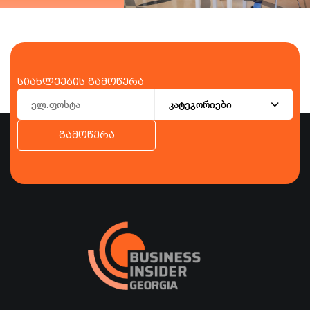
სიახლეების გამოწერა
კატეგორიები
გამოწერა
ბიზნესი
ეკონომიკა
ტურიზმი
ფინანსები
ჯანდაცვა
სპორტი
სხვა