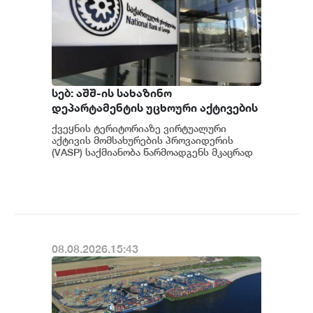
სებ: აშშ-ის სახაზინო
დეპარტამენტის უცხოური აქტივების
კონტროლის ოფისის (OFAC) მიერ
ქვეყნის ტერიტორიაზე ვირტუალური
სანქცირებული პირი არ
აქტივის მომსახურების პროვაიდერის
წარმოადგენს საქართველოს
(VASP) საქმიანობა წარმოადგენს მკაცრად
რეგულირებად სფეროს. მოქმედი
ეროვნული ბანკის რეგულირებულ
კანონმდებლობის შესაბ...
სუბიექტს
08.08.2026.15:43