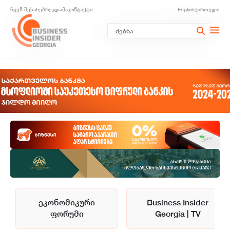
ჩვენ შესახებ
რეკლამა
კონტაქტი
English
ქართული
ეკონომიკური
Business Insider
ფორუმი
Georgia | TV