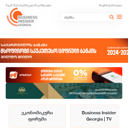
ჩვენ შესახებ
რეკლამა
კონტაქტი
English
ქართული
ეკონომიკური
Business Insider
ფორუმი
Georgia | TV