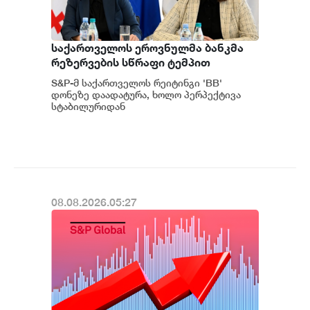
საქართველოს ეროვნულმა ბანკმა
რეზერვების სწრაფი ტემპით
დაგროვება განაგრძო და ივლისში
S&P-მ საქართველოს რეიტინგი 'BB'
რეკორდულ ნიშნულს $7.1 მილიარდს
დონეზე დაადატურა, ხოლო პერპექტივა
მიაღწია - S&P
სტაბილურიდან
პოზიტიურამდე გააუმჯობესა. S&P-
ს „პოზიტიუ...
08.08.2026.05:27