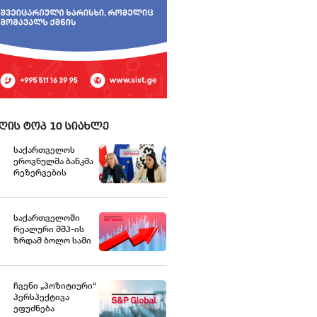
ღის ტოპ 10 სიახლე
საქართველოს
ეროვნულმა ბანკმა
რეზერვების
სწრაფი ტემპით
დაგროვება
განაგრძო და
ივლისში
საქართველოში
რეკორდულ
რეალური მშპ-ის
ნიშნულს $7.1
ზრდამ ბოლო სამი
მილიარდს მიაღწია
წლის
- S&P
განმავლობაში
საშუალოდ 8.3%
შეადგინა, რაც
ჩვენი „პოზიტიური“
მსოფლიოში ერთ-
პერსპექტივა
ერთი ყველაზე
ეფუძნება