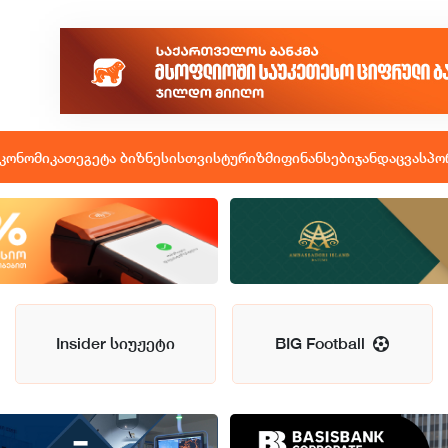
კონომიკა
თეგეტა ბიზნესისთვის
ტურიზმი
ფინანსები
ჯანდაცვა
სპო
Insider სიუჟეტი
BIG Football