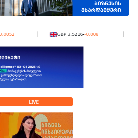
52
GBP 3.5216
-0.008
KZ
LIVE