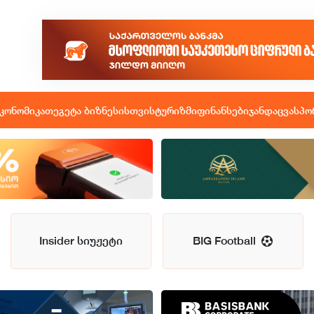
კონომიკა
თეგეტა ბიზნესისთვის
ტურიზმი
ფინანსები
ჯანდაცვა
სპო
Insider სიუჟეტი
BIG Football