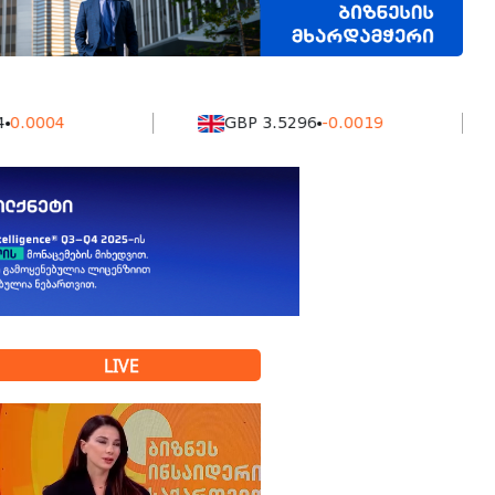
4
GBP 3.5296
-0.0019
KZ
LIVE