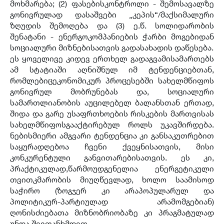
მოხმარება; (2) ფასებისკონტროლი - შემოსავალზე
გონივრულად დასაშვები „კეპის“/მაქსიმალური
ზღუდის შემოღება და (3) ე.წ. სოლიდარობის
შენატანი - ენერგოკომპანიების ჭარბი მოგებიდან
სოციალური მიზნებისათვის გადასახადის დაწესება.
ეს ყოველივე კიდევ ერთხელ გადაგვამისამართებს
ამ სტატიაში აღნიშნულ იმ ტენდენციებთან,
რომლებიცეკონომიკურ პროცესებში სახელმწიფოს
გონივრულ მობრუნებას და, სოციალური
სამართლიანობის აუცილებელ ბალანსთან ერთად,
შიდა და გარე უსაფრთხოების რისკების მართვისას
სახელმწიფოსგააქტირებულ როლს უკავშირდება.
ნებისმიერი ამგვარი ტენდენცია კი განსაკუთრებით
საყურადღებოა ჩვენი ქვეყნისათვის, მისი
კონკურენტული განვითარებისათვის. ეს კი,
პრაქტიკულად,წარმოუდგენელია ენერგეტიკული
თვითკმარობის მიუღწევლად, ხოლო საამისოდ
საჭირო (ზოგჯერ კი არაპოპულარულ და
პოლიტიკურ-პარტიულად არამომგებიან)
ღონისძიებათა მიზნობრიობაზე კი პრაგმატულად
უნდა შევთანხმდეთ.