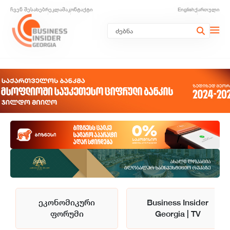
ჩვენ შესახებ
რეკლამა
კონტაქტი
English
ქართული
ეკონომიკური
Business Insider
ფორუმი
Georgia | TV