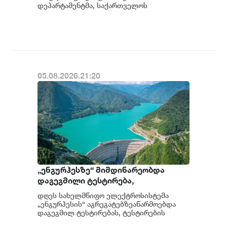
გამოძიება დაიწყო
დეპარტამენტმა, საქართველოს
სახელმწიფო ინტერესების საზიანოდ უცხო
ქვეყნიდან მართულ და საქართვ...
05.08.2026.21:20
„ენგურჰესზე“ მიმდინარეობდა
დაგეგმილი ტესტირება,
ტესტირებისას სისტემა სრულად
დღეს სახელმწიფო ელექტროსისტემა
გაითიშა, მიმდინარეობს მომხდარის
„ენგურჰესის“ აგრეგატებზეაწარმოებდა
დეტალური ანალიზი - სემეკის წევრი
დაგეგმილ ტესტირებას, ტესტირების
მიმდინარეობისას საქართველოს ელ...
გიორგი ფანგანი