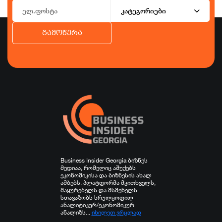
კატეგორიები
გამოწერა
ბიზნესი
ეკონომიკა
ტურიზმი
ფინანსები
ჯანდაცვა
სპორტი
სხვა
Business Insider Georgia ბიზნეს
მედიაა, რომელიც აშუქებს
ეკონომიკისა და ბიზნესის ახალ
ამბებს. პლატფორმა მკითხველს,
მაყურებელს და მსმენელს
სთავაზობს სრულყოფილ
ანალიტიკურ/ეკონომიკურ
ანალიზს...
იხილეთ ვრცლად