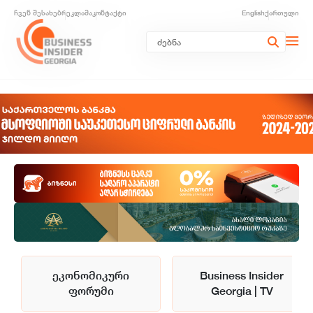
ჩვენ შესახებ
რეკლამა
კონტაქტი
English
ქართული
ეკონომიკური
Business Insider
ფორუმი
Georgia | TV