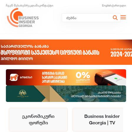
ჩვენ შესახებ
რეკლამა
კონტაქტი
English
ქართული
ეკონომიკური
Business Insider
ფორუმი
Georgia | TV