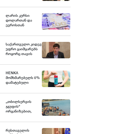
ქვეყანა, რომელიც
მედიკამენტ
ჯივინოსტატს
შეიძენს და
ლარის კურსი
სახელმწიფო
დოლართან და
პროგრამაში
ევროსთან
დანერგავს - ბექა
გამყარდა
მიქაუტაძე
საქართველო კიდევ
უფრო გაიმყარებს
როგორც თავის
ეკონომიკურ, ასევე
გეოპოლიტიკურ
როლს დღევანდელ
საერთაშორისო
HENKA
მსოფლიო წესრიგში
მომხმარებელს 0%
- ნოდარ ბოკერია
დამატებული
შაქრის მქონე ახალ
პროდუქტს
სთავაზობს
,,თბილსერვის
ჯგუფის“
ორგანიზებით,
თბილისის ზღვის
მიმდებარე
ტერიტორიაზე
დასუფთავების
რუსთაველის