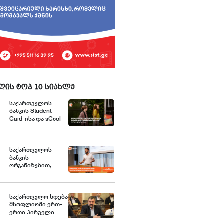
ღის ტოპ 10 სიახლე
საქართველოს
ბანკის Student
Card-ისა და sCool
Card-ის
მფლობელები
ქუთაისში
ტრანსპორტზე
საქართველოს
შეღავათიანი
ბანკის
ტარიფით
ორგანიზებით,
ისარგებლებენ
მცირე და საშუალო
ბიზნესისთვის
შრომის
უსაფრთხოების
საქართველო ხდება
მსოფლიოში ერთ-
ვორკშოპი გაიმართა
ერთი პირველი