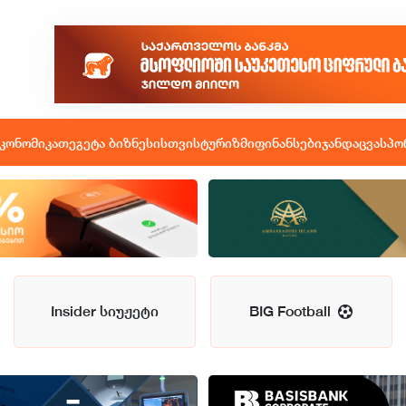
კონომიკა
თეგეტა ბიზნესისთვის
ტურიზმი
ფინანსები
ჯანდაცვა
სპო
Insider სიუჟეტი
BIG Football