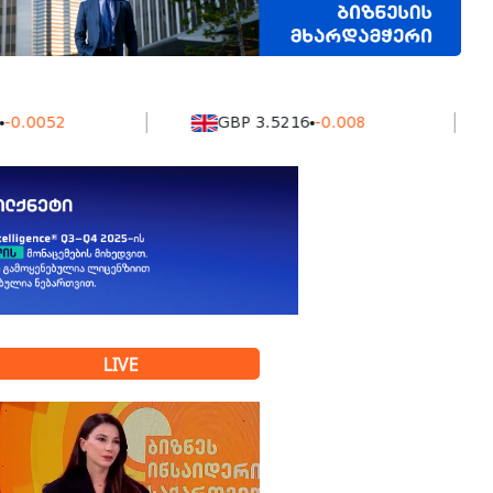
52
GBP 3.5216
-0.008
KZ
LIVE