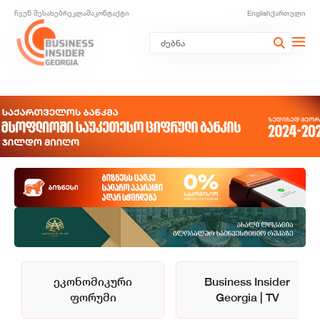
ჩვენ შესახებ
რეკლამა
კონტაქტი
English
ქართული
ეკონომიკური
Business Insider
ფორუმი
Georgia | TV