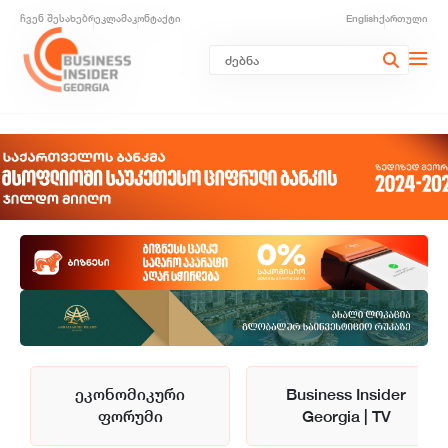
ჩვენ შესახებ
რეკლამა
კონტაქტი
English
ქართული
ეკონომიკური
Business Insider
ფორუმი
Georgia | TV