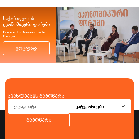
საქართველოს
ეკონომიკური ფორუმი
Powered by Business Insider
Georgia
ვრცლად
სიახლეების გამოწერა
კატეგორიები
გამოწერა
ბიზნესი
ეკონომიკა
ტურიზმი
ფინანსები