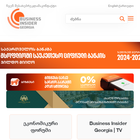
ჩვენ შესახებ
რეკლამა
კონტაქტი
English
ქართული
ეკონომიკური
Business Insider
ფორუმი
Georgia | TV