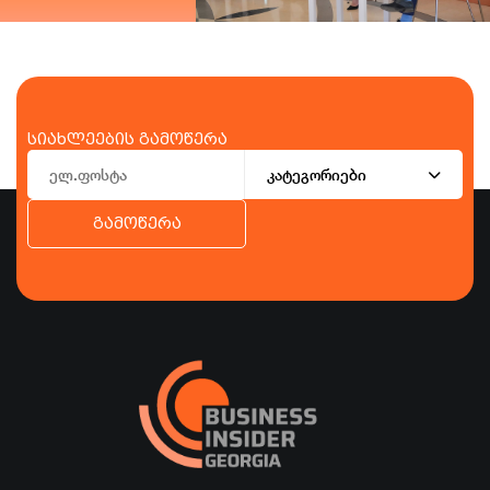
სიახლეების გამოწერა
კატეგორიები
გამოწერა
ბიზნესი
ეკონომიკა
ტურიზმი
ფინანსები
ჯანდაცვა
სპორტი
სხვა