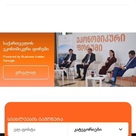
საქართველოს
ეკონომიკური ფორუმი
Powered by Business Insider
Georgia
ვრცლად
სიახლეების გამოწერა
კატეგორიები