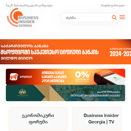
ჩვენ შესახებ
რეკლამა
კონტაქტი
English
ქართული
ეკონომიკური
Business Insider
ფორუმი
Georgia | TV