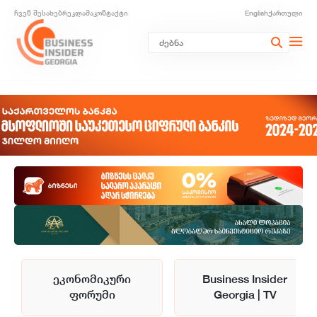
ჩვენ შესახებ
რეკლამა
კონტაქტი
English
ქართული
ეკონომიკური
Business Insider
ფორუმი
Georgia | TV