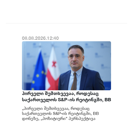
ინფორმაცია გვაქვს, თუმცა ამასთან
წარვუდგენთ საზოგადოებას, მესამე
დაკავშირებით სუს...
გათიშვას ჰქონდა კონკრეტული
მიზეზი - კონკრეტული
სარეაბილიტაციო სამუშაოები
ენგურჰესზე - ირაკლი კობახიძე
08.08.2026.12:40
პირველი შემთხვევაა, როდესაც
საქართველოს S&P-ის რეიტინგში, BB
დონეზე „პოზიტიური" პერსპექტივა
„პირველი შემთხვევაა, როდესაც
მიენიჭა - პერსპექტივის
საქართველოს S&P-ის რეიტინგში, BB
გაუმჯობესება კიდევ ერთხელ
დონეზე, „პოზიტიური" პერსპექტივა
მიენიჭა" - ამის შესახებ ეკონომიკისა და
ადასტურებს, რომ საქართველო
მ...
საერთაშორისო ინვესტორებისთვის