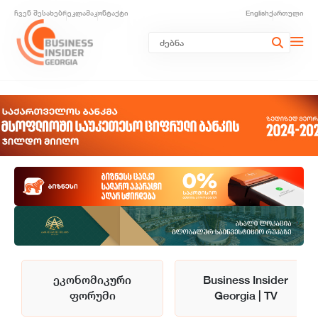
ჩვენ შესახებ
რეკლამა
კონტაქტი
English
ქართული
ეკონომიკური
Business Insider
ფორუმი
Georgia | TV