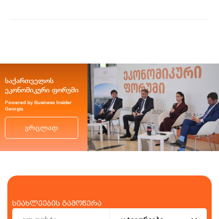
მიმზიდველ ქვეყნად რჩება |
ვახტანგ ცინცაძე
საქართველოს
ეკონომიკური ფორუმი
Powered by Business Insider
Georgia
ვრცლად
სიახლეების გამოწერა