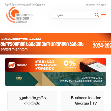
ჩვენ შესახებ
რეკლამა
კონტაქტი
English
ქართული
ეკონომიკური
Business Insider
ფორუმი
Georgia | TV