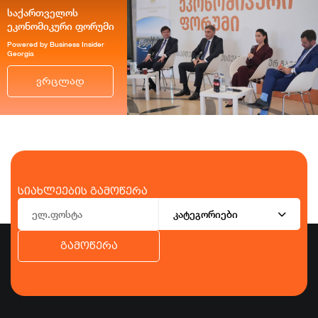
საქართველოს
ეკონომიკური ფორუმი
Powered by Business Insider
Georgia
ვრცლად
სიახლეების გამოწერა
კატეგორიები
გამოწერა
ბიზნესი
ეკონომიკა
ტურიზმი
ფინანსები
ჯანდაცვა
სპორტი
სხვა