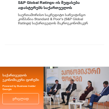
S&P Global Ratings-ის შეფასება
ადასტურებს საქართველოს
ეკონომიკის მდგრადობასა და
საერთაშორისო საკრედიტო სარეიტინგო
ეროვნული ბანკის პოლიტიკის
კომპანია Standard & Poor's (S&P Global
ეფექტიანობას - ეკატერინე მიქაბაძე
Ratings) საქართველოს მაკროეკონომიკურ
გარემოს დადებითად აფასებს. ...
საქართველოს
ეკონომიკური ფორუმი
Powered by Business Insider
Georgia
ვრცლად