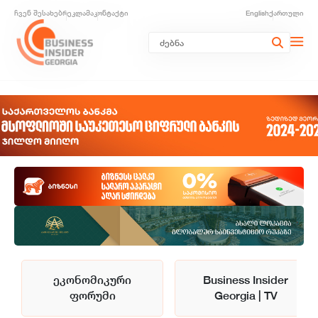
ჩვენ შესახებ
რეკლამა
კონტაქტი
English
ქართული
ეკონომიკური
Business Insider
ფორუმი
Georgia | TV