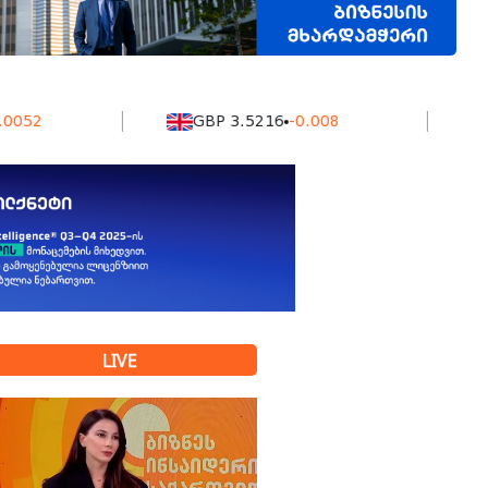
GBP 3.5216
-0.008
KZT 5
LIVE