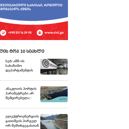
ღის ტოპ 10 სიახლე
სებ: აშშ-ის
სახაზინო
დეპარტამენტის
უცხოური აქტივების
კონტროლის
ოფისის (OFAC)
მიერ
ანაკლიის პორტის
სანქცირებული
პარამეტრები არ
პირი არ
შემცირებულა -
წარმოადგენს
განცხადება
საქართველოს
ეროვნული ბანკის
რეგულირებულ
ელექტროენერგიის
სუბიექტს
გათიშვის პირველ
ორ შემთხვევასთან