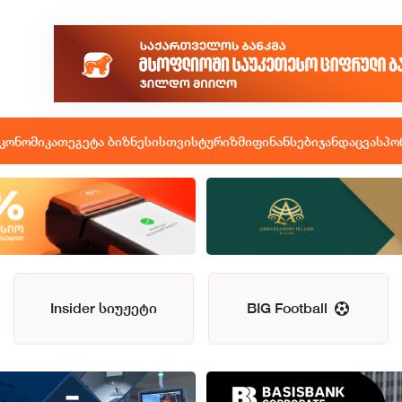
კონომიკა
თეგეტა ბიზნესისთვის
ტურიზმი
ფინანსები
ჯანდაცვა
სპო
Insider სიუჟეტი
BIG Football