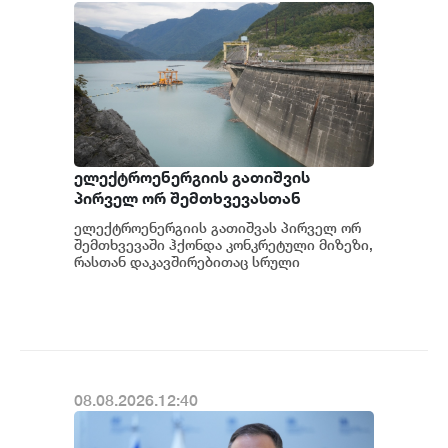
ელექტროენერგიის გათიშვის
პირველ ორ შემთხვევასთან
დაკავშირებით სუს-ში წარიმართება
ელექტროენერგიის გათიშვას პირველ ორ
გამოძიება და ინფორმაციას
შემთხვევაში ჰქონდა კონკრეტული მიზეზი,
მოგვიანებით დეტალურად
რასთან დაკავშირებითაც სრული
ინფორმაცია გვაქვს, თუმცა ამასთან
წარვუდგენთ საზოგადოებას, მესამე
დაკავშირებით სუს...
გათიშვას ჰქონდა კონკრეტული
მიზეზი - კონკრეტული
სარეაბილიტაციო სამუშაოები
ენგურჰესზე - ირაკლი კობახიძე
08.08.2026.12:40