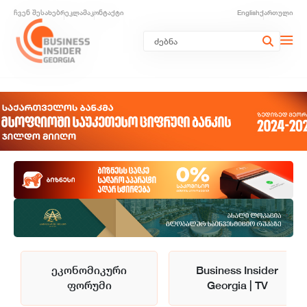
ჩვენ შესახებ
რეკლამა
კონტაქტი
English
ქართული
ეკონომიკური
Business Insider
ფორუმი
Georgia | TV