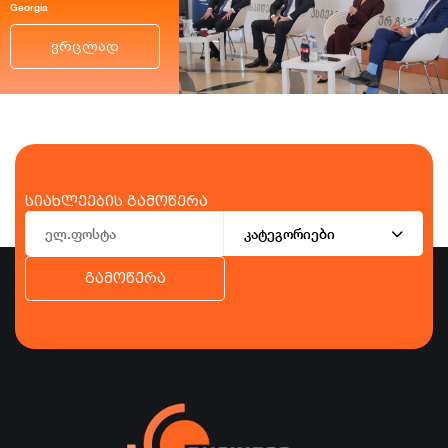
Georgia
ვრცლად
სიახლეების გამოწერა
კატეგორიები
გამოწერა
ბიზნესი
ეკონომიკა
ტურიზმი
ფინანსები
ჯანდაცვა
სპორტი
სხვა