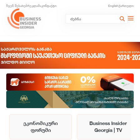
ჩვენ შესახებ
რეკლამა
კონტაქტი
English
ქართული
ეკონომიკური
Business Insider
ფორუმი
Georgia | TV