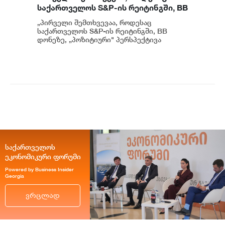
საქართველოს S&P-ის რეიტინგში, BB
დონეზე „პოზიტიური" პერსპექტივა
„პირველი შემთხვევაა, როდესაც
მიენიჭა - პერსპექტივის
საქართველოს S&P-ის რეიტინგში, BB
გაუმჯობესება კიდევ ერთხელ
დონეზე, „პოზიტიური" პერსპექტივა
მიენიჭა" - ამის შესახებ ეკონომიკისა და
ადასტურებს, რომ საქართველო
მ...
საერთაშორისო ინვესტორებისთვის
მიმზიდველ ქვეყნად რჩება |
ვახტანგ ცინცაძე
საქართველოს
ეკონომიკური ფორუმი
Powered by Business Insider
Georgia
ვრცლად