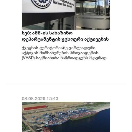
სებ: აშშ-ის სახაზინო
დეპარტამენტის უცხოური აქტივების
კონტროლის ოფისის (OFAC) მიერ
ქვეყნის ტერიტორიაზე ვირტუალური
სანქცირებული პირი არ
აქტივის მომსახურების პროვაიდერის
წარმოადგენს საქართველოს
(VASP) საქმიანობა წარმოადგენს მკაცრად
რეგულირებად სფეროს. მოქმედი
ეროვნული ბანკის რეგულირებულ
კანონმდებლობის შესაბ...
სუბიექტს
08.08.2026.15:43