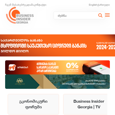
ჩვენ შესახებ
რეკლამა
კონტაქტი
English
ქართული
ეკონომიკური
Business Insider
ფორუმი
Georgia | TV