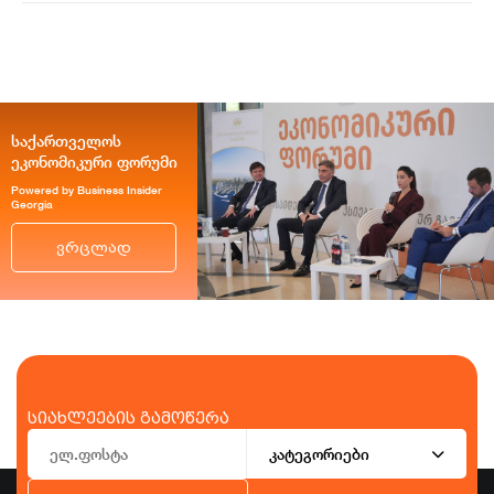
საქართველოს
ეკონომიკური ფორუმი
Powered by Business Insider
Georgia
ვრცლად
სიახლეების გამოწერა
კატეგორიები